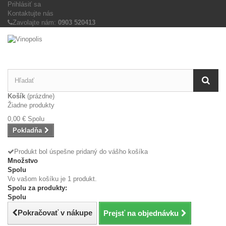
Prihlásiť sa
Kontaktujte nás
Zavolajte nám:
0903 520413
Košík
(prázdne)
Žiadne produkty
0,00 €
Spolu
Pokladňa
Produkt bol úspešne pridaný do vášho košíka
Množstvo
Spolu
Vo vašom košíku je 1 produkt.
Spolu za produkty:
Spolu
Pokračovať v nákupe
Prejsť na objednávku