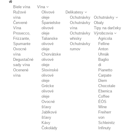
Biele vína
Vína
Ružové
Olivové
Delikatesy
vína
oleje
Ochutnávky
Ochutnávky
Červené
Španielske
Ochutnávky
Obaly
Vína
olivové
vína
Tipy na darčeky
Prosecco,
oleje
Ochutnávky
Výrobcovia
Frizzante,
Talianske
whisky
Agricola
Spumante
olivové
Ochutnávky
Felline
Ovocné
oleje
rumov
Anton
vína
Chorvátske
Uhnák
Degustačné
olivové
Baglio
sady vína
oleje
di
Ocenené
Slovinské
Pianetto
vína
olivové
Carpate
oleje
Diem
Grécke
Chocotale
olivové
Ebenica
oleje
Coffee
Ovocné
ÉÓS
šťavy
Wine
Jablkové
Freiherr
šťavy
von
Kávy
Schleinitz
Čokolády
Infinuty