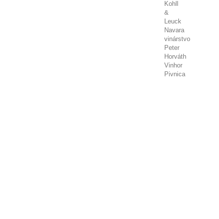
Kohll
&
Leuck
Navara
vinárstvo
Peter
Horváth
Vinhor
Pivnica
Tibava
Produttori
di
Manduria
Ville
d
´Arfanta
Vin d
´Alsace
Louis
Sipp
Viňa
Apaltagua
Viňa
Aromo
Vinařství