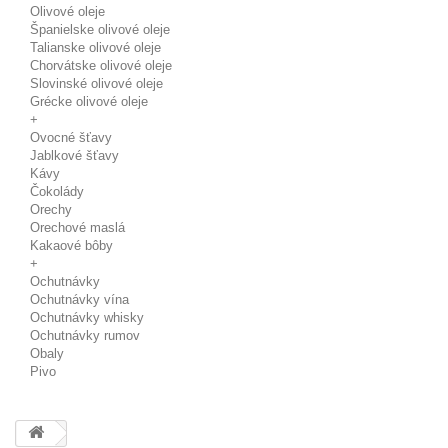
Olivové oleje
Španielske olivové oleje
Talianske olivové oleje
Chorvátske olivové oleje
Slovinské olivové oleje
Grécke olivové oleje
+
Ovocné šťavy
Jablkové šťavy
Kávy
Čokolády
Orechy
Orechové maslá
Kakaové bôby
+
Ochutnávky
Ochutnávky vína
Ochutnávky whisky
Ochutnávky rumov
Obaly
Pivo