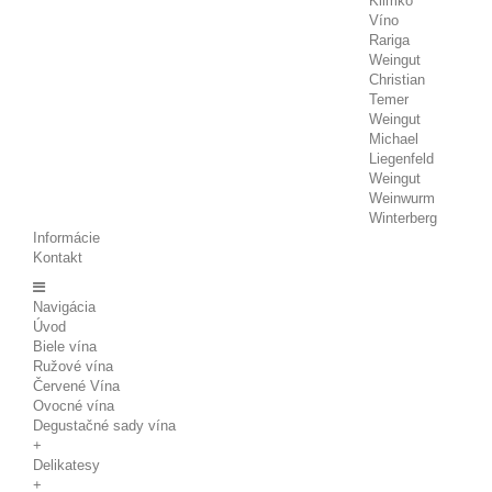
Klimko
Víno
Rariga
Weingut
Christian
Temer
Weingut
Michael
Liegenfeld
Weingut
Weinwurm
Winterberg
Informácie
Kontakt
Navigácia
Úvod
Biele vína
Ružové vína
Červené Vína
Ovocné vína
Degustačné sady vína
+
Delikatesy
+