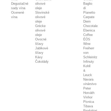
Degustačné
olivové
Baglio
sady vína
oleje
di
Ocenené
Slovinské
Pianetto
vína
olivové
Carpate
oleje
Diem
Grécke
Chocotale
olivové
Ebenica
oleje
Coffee
Ovocné
ÉÓS
šťavy
Wine
Jablkové
Freiherr
šťavy
von
Kávy
Schleinitz
Čokolády
Infinuty
Kohll
&
Leuck
Navara
vinárstvo
Peter
Horváth
Vinhor
Pivnica
Tibava
Produttori