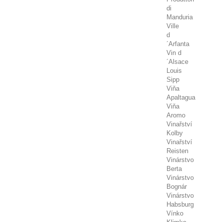
di
Manduria
Ville
d
´Arfanta
Vin d
´Alsace
Louis
Sipp
Viňa
Apaltagua
Viňa
Aromo
Vinařství
Kolby
Vinařství
Reisten
Vinárstvo
Berta
Vinárstvo
Bognár
Vinárstvo
Habsburg
Vínko