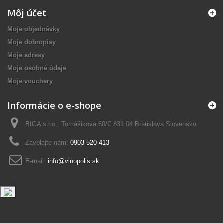
Môj účet
Moje objednávky
Moje dobropisy
Moje adresy
Moje osobné údaje
Moje vouchery
Informácie o e-shope
BIGA s.r.o., Tomášikova 50/C 831 04 Bratislava Slovensko
Zavolajte nám:
0903 520 413
E-mail:
info@vinopolis.sk