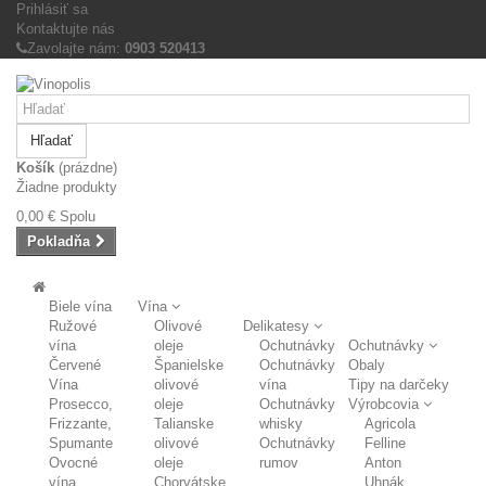
Prihlásiť sa
Kontaktujte nás
Zavolajte nám:
0903 520413
Hľadať
Košík
(prázdne)
Žiadne produkty
0,00 €
Spolu
Pokladňa
Biele vína
Vína
Ružové
Olivové
Delikatesy
vína
oleje
Ochutnávky
Ochutnávky
Červené
Španielske
Ochutnávky
Obaly
Vína
olivové
vína
Tipy na darčeky
Prosecco,
oleje
Ochutnávky
Výrobcovia
Frizzante,
Talianske
whisky
Agricola
Spumante
olivové
Ochutnávky
Felline
Ovocné
oleje
rumov
Anton
vína
Chorvátske
Uhnák