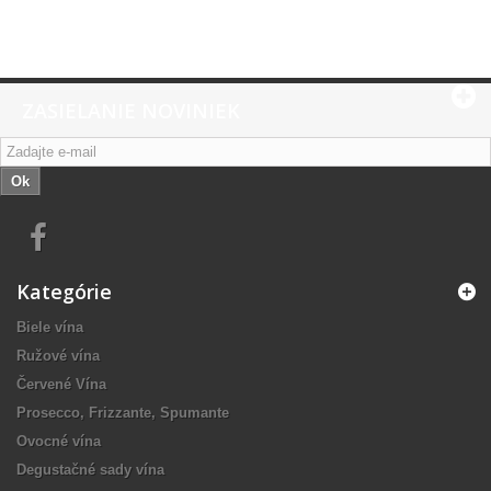
ZASIELANIE NOVINIEK
Ok
Kategórie
Biele vína
Ružové vína
Červené Vína
Prosecco, Frizzante, Spumante
Ovocné vína
Degustačné sady vína