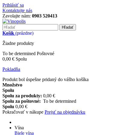
Prihlásiť sa
Kontaktujte nás
Zavolajte nám:
0903 520413
Hľadať
Košík
(prázdne)
Žiadne produkty
To be determined
Poštovné
0,00 €
Spolu
Pokladňa
Produkt bol úspešne pridaný do vášho košíka
Množstvo
Spolu
Spolu za produkty:
0,00 €
Spolu za poštovné:
To be determined
Spolu
0,00 €
Pokračovať v nákupe
Prejsť na objednávku
Vína
Biele vína