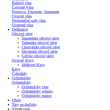
Ružové vína
Červené Vína
Prosecco, Frizzante, Spumante
Ovocné vína
Degustačné sady vína
Ocenené vína
Delikatesy
Olivové oleje
Španielske olivové oleje
Talianske olivové oleje
Chorvátske olivové oleje
Slovinské olivové oleje
Grécke olivové oleje
Ovocné šťavy
Jablkové šťavy
Kávy
Čokolády
Ochutnávky
Ochutnávky
Ochutnávky vína
Ochutnávky whisky
Ochutnávky rumov
Obaly
Tipy na darčeky
Výrobcovia