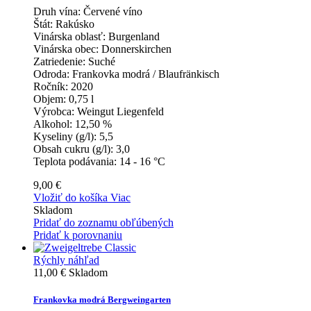
Druh vína:
Červené víno
Štát:
Rakúsko
Vinárska oblasť:
Burgenland
Vinárska obec:
Donnerskirchen
Zatriedenie:
Suché
Odroda:
Frankovka modrá / Blaufränkisch
Ročník:
2020
Objem:
0,75 l
Výrobca:
Weingut Liegenfeld
Alkohol:
12,50 %
Kyseliny (g/l):
5,5
Obsah cukru (g/l):
3,0
Teplota podávania:
14 - 16 °C
9,00 €
Vložiť do košíka
Viac
Skladom
Pridať do zoznamu obľúbených
Pridať k porovnaniu
Rýchly náhľad
11,00 €
Skladom
Frankovka modrá Bergweingarten