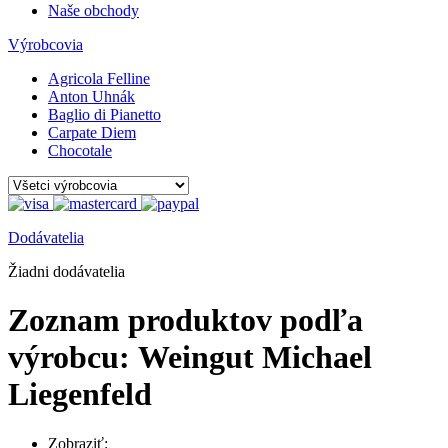
Naše obchody
Výrobcovia
Agricola Felline
Anton Uhnák
Baglio di Pianetto
Carpate Diem
Chocotale
Dodávatelia
Žiadni dodávatelia
Zoznam produktov podľa
výrobcu: Weingut Michael
Liegenfeld
Zobraziť: