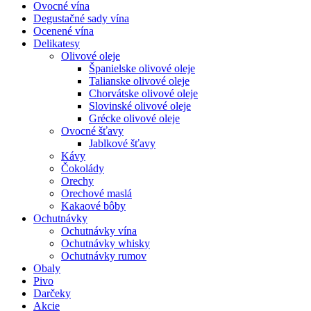
Ovocné vína
Degustačné sady vína
Ocenené vína
Delikatesy
Olivové oleje
Španielske olivové oleje
Talianske olivové oleje
Chorvátske olivové oleje
Slovinské olivové oleje
Grécke olivové oleje
Ovocné šťavy
Jablkové šťavy
Kávy
Čokolády
Orechy
Orechové maslá
Kakaové bôby
Ochutnávky
Ochutnávky vína
Ochutnávky whisky
Ochutnávky rumov
Obaly
Pivo
Darčeky
Akcie