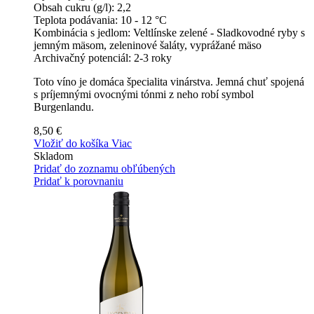
Obsah cukru (g/l):
2,2
Teplota podávania:
10 - 12 °C
Kombinácia s jedlom:
Veltlínske zelené - Sladkovodné ryby s
jemným mäsom, zeleninové šaláty, vyprážané mäso
Archivačný potenciál:
2-3 roky
Toto víno je domáca špecialita vinárstva. Jemná chuť spojená
s príjemnými ovocnými tónmi z neho robí symbol
Burgenlandu.
8,50 €
Vložiť do košíka
Viac
Skladom
Pridať do zoznamu obľúbených
Pridať k porovnaniu