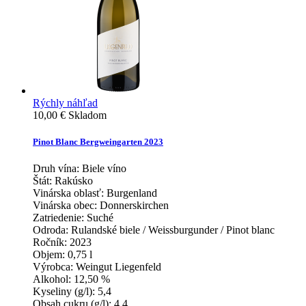
Rýchly náhľad
10,00 €
Skladom
Pinot Blanc Bergweingarten 2023
Druh vína:
Biele víno
Štát:
Rakúsko
Vinárska oblasť:
Burgenland
Vinárska obec:
Donnerskirchen
Zatriedenie:
Suché
Odroda:
Rulandské biele / Weissburgunder / Pinot blanc
Ročník:
2023
Objem:
0,75 l
Výrobca:
Weingut Liegenfeld
Alkohol:
12,50 %
Kyseliny (g/l):
5,4
Obsah cukru (g/l):
4,4