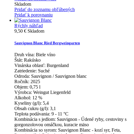
Skladom
Pridať do zoznamu obľúbených
Pridať k porovnaniu
Rýchly náhľad
9,50 €
Skladom
Sauvignon Blanc Ried Bergweingarten
Druh vína:
Biele víno
Štát:
Rakúsko
Vinárska oblasť:
Burgenland
Zatriedenie:
Suché
Odroda:
Sauvignon / Sauvignon blanc
Ročník:
2025
Objem:
0,75 l
Výrobca:
Weingut Liegenfeld
Alkohol:
12 %
Kyseliny (g/l):
5,4
Obsah cukru (g/l):
3,1
Teplota podávania:
9 - 11 °C
Kombinácia s jedlom:
Sauvignon - Údené ryby, cestoviny s
gorgonzolovou omáčkou, kuracie mäso
Kombinácia so syrom:
Sauvignon Blanc - kozí syr, Feta,