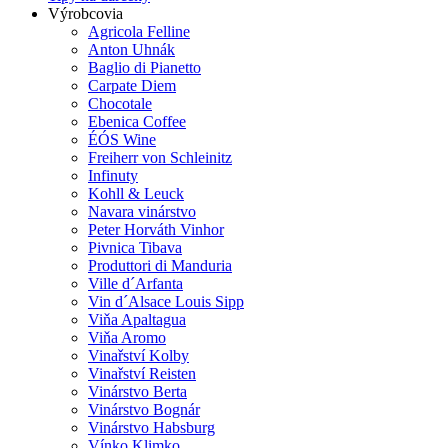
Výrobcovia
Agricola Felline
Anton Uhnák
Baglio di Pianetto
Carpate Diem
Chocotale
Ebenica Coffee
ÉÓS Wine
Freiherr von Schleinitz
Infinuty
Kohll & Leuck
Navara vinárstvo
Peter Horváth Vinhor
Pivnica Tibava
Produttori di Manduria
Ville d´Arfanta
Vin d´Alsace Louis Sipp
Viňa Apaltagua
Viňa Aromo
Vinařství Kolby
Vinařství Reisten
Vinárstvo Berta
Vinárstvo Bognár
Vinárstvo Habsburg
Vínko Klimko