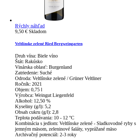
Rýchly náhľad
9,50 €
Skladom
Veltlínske zelené Ried Bergweingarten
Druh vína:
Biele víno
Štát:
Rakúsko
Vinárska oblasť:
Burgenland
Zatriedenie:
Suché
Odroda:
Veltlínske zelené / Grüner Veltliner
Ročník:
2021
Objem:
0,75 l
Výrobca:
Weingut Liegenfeld
Alkohol:
12,50 %
Kyseliny (g/l):
5,2
Obsah cukru (g/l):
2,8
Teplota podávania:
10 - 12 °C
Kombinácia s jedlom:
Veltlínske zelené - Sladkovodné ryby s
jemným mäsom, zeleninové šaláty, vyprážané mäso
Archivačný potenciál:
2-3 roky