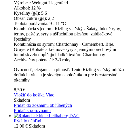
Výrobca:
Weingut Liegenfeld
Alkohol:
12 %
Kyseliny (g/l):
5,6
Obsah cukru (g/l):
2,2
Teplota podávania:
9 - 11 °C
Kombinácia s jedlom:
Rizling vlašský - Šaláty, údené ryby,
teriny, paštéty, syry s ušľachtilou plesňou, zabíjačkové
špeciality
Kombinácia so syrom:
Chardonnay - Camembert, Brie,
Gruyere (Bohaté a krémové syry s jemnými orechovými
tónmi skvelo dopĺňajú hladkú textúru Chardonnay
Archivačný potenciál:
2-3 roky
Ovocnosť, elegancia a pitnosť. Tento Rizling vlašský odráža
definíciu vína a je skvelým spoločníkom pre bezstarostné
okamihy.
8,50 €
Vložiť do košíka
Viac
Skladom
Pridať do zoznamu obľúbených
Pridať k porovnaniu
Rýchly náhľad
12,00 €
Skladom