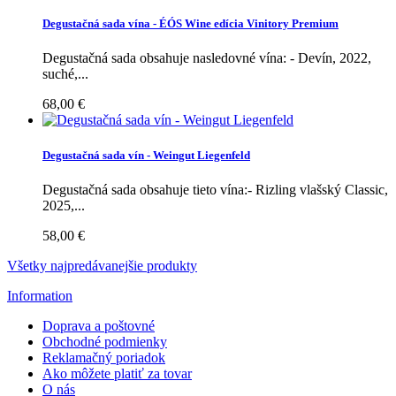
Degustačná sada vína - ÉÓS Wine edícia Vinitory Premium
Degustačná sada obsahuje nasledovné vína: - Devín, 2022,
suché,...
68,00 €
Degustačná sada vín - Weingut Liegenfeld
Degustačná sada obsahuje tieto vína:- Rizling vlašský Classic,
2025,...
58,00 €
Všetky najpredávanejšie produkty
Information
Doprava a poštovné
Obchodné podmienky
Reklamačný poriadok
Ako môžete platiť za tovar
O nás