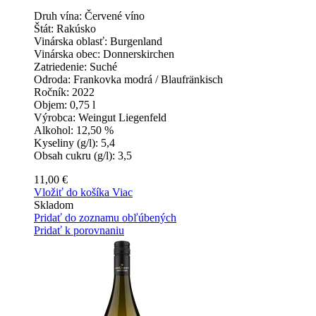
Druh vína:
Červené víno
Štát:
Rakúsko
Vinárska oblasť:
Burgenland
Vinárska obec:
Donnerskirchen
Zatriedenie:
Suché
Odroda:
Frankovka modrá / Blaufränkisch
Ročník:
2022
Objem:
0,75 l
Výrobca:
Weingut Liegenfeld
Alkohol:
12,50 %
Kyseliny (g/l):
5,4
Obsah cukru (g/l):
3,5
11,00 €
Vložiť do košíka
Viac
Skladom
Pridať do zoznamu obľúbených
Pridať k porovnaniu