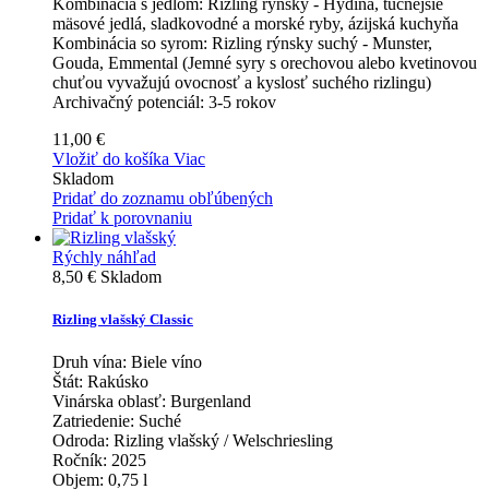
Kombinácia s jedlom:
Rizling rýnsky - Hydina, tučnejšie
mäsové jedlá, sladkovodné a morské ryby, ázijská kuchyňa
Kombinácia so syrom:
Rizling rýnsky suchý - Munster,
Gouda, Emmental (Jemné syry s orechovou alebo kvetinovou
chuťou vyvažujú ovocnosť a kyslosť suchého rizlingu)
Archivačný potenciál:
3-5 rokov
11,00 €
Vložiť do košíka
Viac
Skladom
Pridať do zoznamu obľúbených
Pridať k porovnaniu
Rýchly náhľad
8,50 €
Skladom
Rizling vlašský Classic
Druh vína:
Biele víno
Štát:
Rakúsko
Vinárska oblasť:
Burgenland
Zatriedenie:
Suché
Odroda:
Rizling vlašský / Welschriesling
Ročník:
2025
Objem:
0,75 l