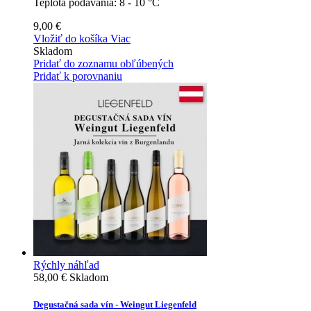
Teplota podávania:
8 - 10 °C
9,00 €
Vložiť do košíka
Viac
Skladom
Pridať do zoznamu obľúbených
Pridať k porovnaniu
Rýchly náhľad
58,00 €
Skladom
Degustačná sada vín - Weingut Liegenfeld