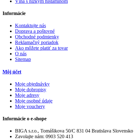
Vína s nízkym histamínom
Informácie
Kontaktujte nás
Doprava a poštovné
Obchodné podmienky
Reklamačný poriadok
Ako môžete platiť za tovar
O nás
Sitemap
Môj účet
Moje objednávky
Moje dobropisy
Moje adresy
Moje osobné údaje
Moje vouchery
Informácie o e-shope
BIGA s.r.o., Tomášikova 50/C 831 04 Bratislava Slovensko
Zavolajte nám:
0903 520 413