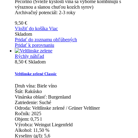
Pecorino (Svieže kyslosti vína sa výborne kombinujú s
výraznou a slanou chuťou kozích syrov)
Archivačný potenciál:
2-3 roky
9,50 €
Vložiť do košíka
Viac
Skladom
Pridať do zoznamu obľúbených
Pridať k porovnaniu
Rýchly náhľad
8,50 €
Skladom
Veltlínske zelené Classic
Druh vína:
Biele víno
Štát:
Rakúsko
Vinárska oblasť:
Burgenland
Zatriedenie:
Suché
Odroda:
Veltlínske zelené / Grüner Veltliner
Ročník:
2025
Objem:
0,75 l
Výrobca:
Weingut Liegenfeld
Alkohol:
11,50 %
Kyseliny (g/l):
5,6