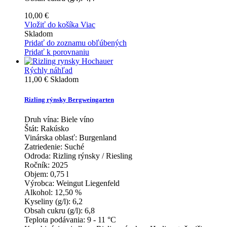
10,00 €
Vložiť do košíka
Viac
Skladom
Pridať do zoznamu obľúbených
Pridať k porovnaniu
Rýchly náhľad
11,00 €
Skladom
Rizling rýnsky Bergweingarten
Druh vína:
Biele víno
Štát:
Rakúsko
Vinárska oblasť:
Burgenland
Zatriedenie:
Suché
Odroda:
Rizling rýnsky / Riesling
Ročník:
2025
Objem:
0,75 l
Výrobca:
Weingut Liegenfeld
Alkohol:
12,50 %
Kyseliny (g/l):
6,2
Obsah cukru (g/l):
6,8
Teplota podávania:
9 - 11 °C