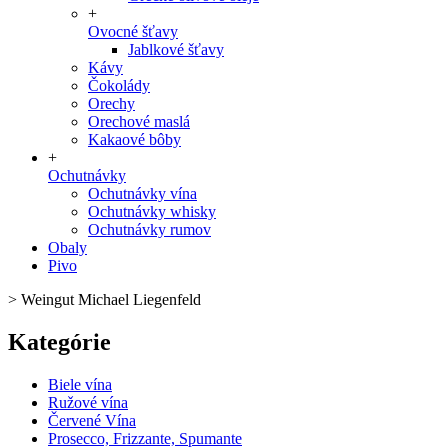
+
Ovocné šťavy
Jablkové šťavy
Kávy
Čokolády
Orechy
Orechové maslá
Kakaové bôby
+
Ochutnávky
Ochutnávky vína
Ochutnávky whisky
Ochutnávky rumov
Obaly
Pivo
>
Weingut Michael Liegenfeld
Kategórie
Biele vína
Ružové vína
Červené Vína
Prosecco, Frizzante, Spumante