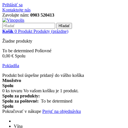
Prihlásiť sa
Kontaktujte nás
Zavolajte nám:
0903 520413
Hľadať
Košík
0
Produkt
Produkty
(prázdne)
Žiadne produkty
To be determined
Poštovné
0,00 €
Spolu
Pokladňa
Produkt bol úspešne pridaný do vášho košíka
Množstvo
Spolu
0
ks tovaru
Vo vašom košíku je 1 produkt.
Spolu za produkty:
Spolu za poštovné:
To be determined
Spolu
Pokračovať v nákupe
Prejsť na objednávku
Vína