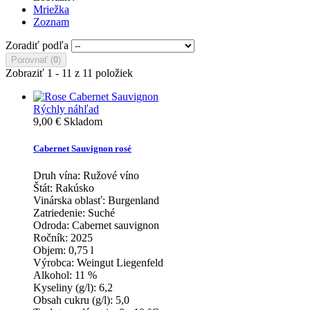
Mriežka
Zoznam
Zoradiť podľa
Porovnať (
0
)
Zobraziť 1 - 11 z 11 položiek
Rýchly náhľad
9,00 €
Skladom
Cabernet Sauvignon rosé
Druh vína:
Ružové víno
Štát:
Rakúsko
Vinárska oblasť:
Burgenland
Zatriedenie:
Suché
Odroda:
Cabernet sauvignon
Ročník:
2025
Objem:
0,75 l
Výrobca:
Weingut Liegenfeld
Alkohol:
11 %
Kyseliny (g/l):
6,2
Obsah cukru (g/l):
5,0