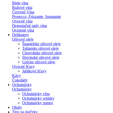
Biele vína
Ružové vína
Červené Vína
Prosecco, Frizzante, Spumante
Ovocné vína
Degustačné sady vína
Ocenené vína
Delikatesy
Olivové oleje
Španielske olivové oleje
Talianske olivové oleje
Chorvátske olivové oleje
Slovinské olivové oleje
Grécke olivové oleje
Ovocné šťavy
Jablkové šťavy
Kávy
Čokolády
Ochutnávky
Ochutnávky
Ochutnávky vína
Ochutnávky whisky
Ochutnávky rumov
Obaly
Tipy na darčeky