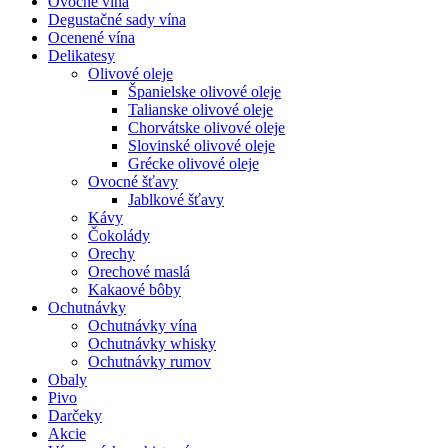
Ovocné vína
Degustačné sady vína
Ocenené vína
Delikatesy
Olivové oleje
Španielske olivové oleje
Talianske olivové oleje
Chorvátske olivové oleje
Slovinské olivové oleje
Grécke olivové oleje
Ovocné šťavy
Jablkové šťavy
Kávy
Čokolády
Orechy
Orechové maslá
Kakaové bôby
Ochutnávky
Ochutnávky vína
Ochutnávky whisky
Ochutnávky rumov
Obaly
Pivo
Darčeky
Akcie