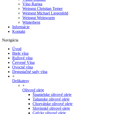
Víno Rariga
Weingut Christian Temer
Weingut Michael Liegenfeld
Weingut Weinwurm
Winterberg
Informácie
Kontakt
Navigácia
Úvod
Biele vína
Ružové vína
Červené Vína
Ovocné vína
Degustačné sady vína
+
Delikatesy
+
Olivové oleje
Španielske olivové oleje
Talianske olivové oleje
Chorvátske olivové oleje
Slovinské olivové oleje
Grécke olivové oleje