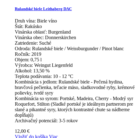
Rulandské biele Leithaberg DAC
Druh vína:
Biele víno
Štát:
Rakúsko
Vinárska oblasť:
Burgenland
Vinárska obec:
Donnerskirchen
Zatriedenie:
Suché
Odroda:
Rulandské biele / Weissburgunder / Pinot blanc
Ročník:
2019
Objem:
0,75 l
Výrobca:
Weingut Liegenfeld
Alkohol:
13,50 %
Teplota podávania:
10 - 12 °C
Kombinácia s jedlom:
Rulandské biele - Pečená hydina,
bravčová pečienka, teľacie mäso, sladkovodné ryby, krémové
polievky, tvrdé syry
Kombinácia so syrom:
Portské, Madeira, Cherry - Modrý syr
Roquefort, Stilton (Sladké portské je ideálnym partnerom pre
slané a pikantné syry, ktorých kontrastné chute sa nádherne
dopĺňajú)
Archivačný potenciál:
3-5 rokov
12,00 €
Vložiť do košíka
Viac