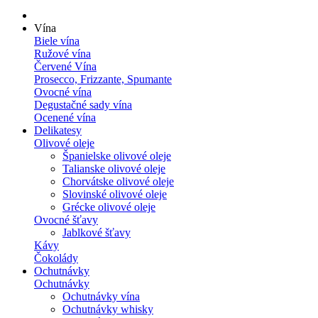
Vína
Biele vína
Ružové vína
Červené Vína
Prosecco, Frizzante, Spumante
Ovocné vína
Degustačné sady vína
Ocenené vína
Delikatesy
Olivové oleje
Španielske olivové oleje
Talianske olivové oleje
Chorvátske olivové oleje
Slovinské olivové oleje
Grécke olivové oleje
Ovocné šťavy
Jablkové šťavy
Kávy
Čokolády
Ochutnávky
Ochutnávky
Ochutnávky vína
Ochutnávky whisky