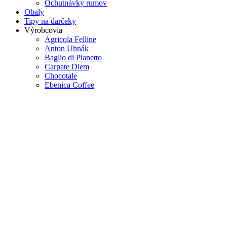
Ochutnávky rumov
Obaly
Tipy na darčeky
Výrobcovia
Agricola Felline
Anton Uhnák
Baglio di Pianetto
Carpate Diem
Chocotale
Ebenica Coffee
ÉÓS Wine
Freiherr von Schleinitz
Infinuty
Kohll & Leuck
Navara vinárstvo
Peter Horváth Vinhor
Pivnica Tibava
Produttori di Manduria
Ville d´Arfanta
Vin d´Alsace Louis Sipp
Viňa Apaltagua
Viňa Aromo
Vinařství Kolby
Vinařství Reisten
Vinárstvo Berta