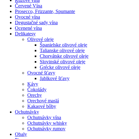
Ružové vína
Červené Vína
Prosecco, Frizzante, Spumante
Ovocné vína
Degustačné sady vína
Ocenené vína
Delikatesy
Olivové oleje
Španielske olivové oleje
Talianske olivové oleje
Chorvátske olivové oleje
Slovinské olivové oleje
Grécke olivové oleje
Ovocné šťavy
Jablkové šťavy
Kávy
Čokolády
Orechy
Orechové maslá
Kakaové bôby
Ochutnávky
Ochutnávky vína
Ochutnávky whisky
Ochutnávky rumov
Obaly