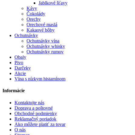
Jablkové šťavy
Kávy
Čokolády
Orechy
Orechové maslá
Kakaové bôby
Ochutnávky
Ochutnávky vína
Ochutnávky whisky
Ochutnávky rumov
Obaly
Pivo
Darčeky
Akcie
Vína s nízkym histamínom
Informácie
Kontaktujte nás
Doprava a poštovné
Obchodné podmienky
Reklamačný poriadok
Ako môžete platiť za tovar
O nás