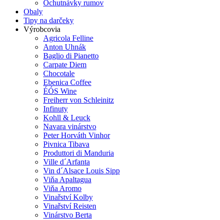
Ochutnávky rumov
Obaly
Tipy na darčeky
Výrobcovia
Agricola Felline
Anton Uhnák
Baglio di Pianetto
Carpate Diem
Chocotale
Ebenica Coffee
ÉÓS Wine
Freiherr von Schleinitz
Infinuty
Kohll & Leuck
Navara vinárstvo
Peter Horváth Vinhor
Pivnica Tibava
Produttori di Manduria
Ville d´Arfanta
Vin d´Alsace Louis Sipp
Viňa Apaltagua
Viňa Aromo
Vinařství Kolby
Vinařství Reisten
Vinárstvo Berta