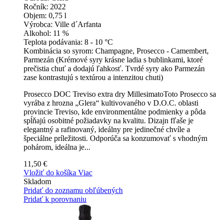
Ročník:
2022
Objem:
0,75 l
Výrobca:
Ville d´Arfanta
Alkohol:
11 %
Teplota podávania:
8 - 10 °C
Kombinácia so syrom:
Champagne, Prosecco - Camembert,
Parmezán (Krémové syry krásne ladia s bublinkami, ktoré
prečistia chuť a dodajú ľahkosť. Tvrdé syry ako Parmezán
zase kontrastujú s textúrou a intenzitou chuti)
Prosecco DOC Treviso extra dry MillesimatoToto Prosecco sa
vyrába z hrozna „Glera“ kultivovaného v D.O.C. oblasti
provincie Treviso, kde environmentálne podmienky a pôda
spĺňajú osobitné požiadavky na kvalitu. Dizajn fľaše je
elegantný a rafinovaný, ideálny pre jedinečné chvíle a
špeciálne príležitosti. Odporúča sa konzumovať s vhodným
pohárom, ideálna je...
11,50 €
Vložiť do košíka
Viac
Skladom
Pridať do zoznamu obľúbených
Pridať k porovnaniu