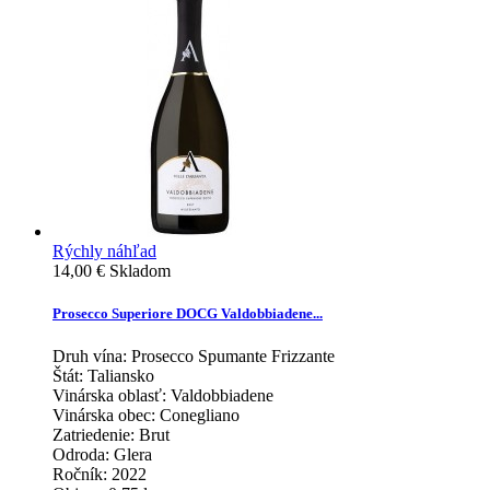
Rýchly náhľad
14,00 €
Skladom
Prosecco Superiore DOCG Valdobbiadene...
Druh vína:
Prosecco Spumante Frizzante
Štát:
Taliansko
Vinárska oblasť:
Valdobbiadene
Vinárska obec:
Conegliano
Zatriedenie:
Brut
Odroda:
Glera
Ročník:
2022