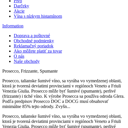
Pivo
Darčeky
Akcie
Vína s nízkym histamínom
Information
Doprava a poštovné
Obchodné podmienky
Reklamačný poriadok
Ako môžete platiť za tovar
O nás
Naše obchody
Prosecco, Frizzante, Spumante
Prosecco, talianske šumivé víno, sa vyrába vo vymedzenej oblasti,
ktorá je tvorená deviatimi provinciami v regiónoch Veneto a Friuli
Venezia Giulia. Prosecco môže byť šumivé (spumante), perlivé
(frizzante) i tiché víno. K výrobe Prosecca sa používa odroda Glera.
Podľa predpisov Prosecco DOC a DOCG musí obsahovať
minimálne 85% tejto odrody. Zvyšn...
Prosecco, talianske šumivé víno, sa vyrába vo vymedzenej oblasti,
ktorá je tvorená deviatimi provinciami v regiónoch Veneto a Friuli
Venezia Giulia. Prosecco môže byť šumivé (spumante), perlivé