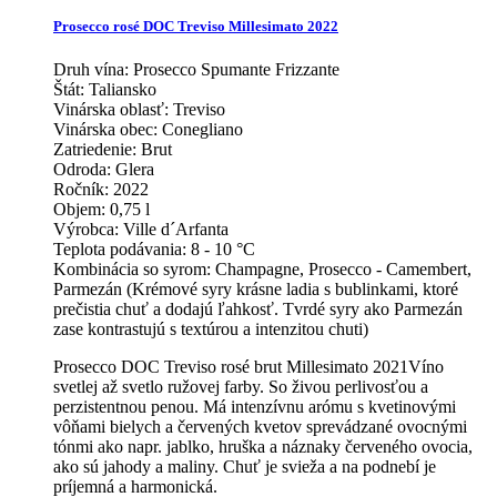
Prosecco rosé DOC Treviso Millesimato 2022
Druh vína:
Prosecco Spumante Frizzante
Štát:
Taliansko
Vinárska oblasť:
Treviso
Vinárska obec:
Conegliano
Zatriedenie:
Brut
Odroda:
Glera
Ročník:
2022
Objem:
0,75 l
Výrobca:
Ville d´Arfanta
Teplota podávania:
8 - 10 °C
Kombinácia so syrom:
Champagne, Prosecco - Camembert,
Parmezán (Krémové syry krásne ladia s bublinkami, ktoré
prečistia chuť a dodajú ľahkosť. Tvrdé syry ako Parmezán
zase kontrastujú s textúrou a intenzitou chuti)
Prosecco DOC Treviso rosé brut Millesimato 2021Víno
svetlej až svetlo ružovej farby. So živou perlivosťou a
perzistentnou penou. Má intenzívnu arómu s kvetinovými
vôňami bielych a červených kvetov sprevádzané ovocnými
tónmi ako napr. jablko, hruška a náznaky červeného ovocia,
ako sú jahody a maliny. Chuť je svieža a na podnebí je
príjemná a harmonická.