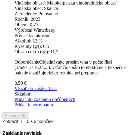
Vinárska oblasť:
Malokarpatská vinohradnícka oblasť
Vinárska obec:
Skalica
Zatriedenie:
Polosuché
Ročník:
2023
Objem:
0,75 l
Výrobca:
Winterberg
Prívlastky:
akostné
Alkohol:
12 %
Kyseliny (g/l):
6,5
Obsah cukru (g/l):
11,7
OdporúčanieObjednávajte prosím vína v počte fliaš
(3/6/9/12/18,24,...). Uľahčuje nám to efektívne a bezpečné
balenie a znižuje riziko rozbitia pri preprave.
8,50 €
Vložiť do košíka
Viac
Skladom
Pridať do zoznamu obľúbených
Pridať k porovnaniu
Porovnať (
0
)
Zobraziť 1 - 6 z 6 položiek
Zasielanie noviniek