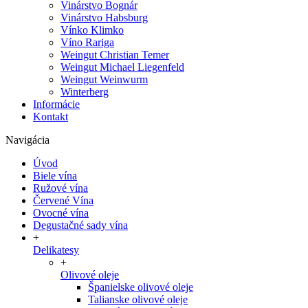
Vinárstvo Bognár
Vinárstvo Habsburg
Vínko Klimko
Víno Rariga
Weingut Christian Temer
Weingut Michael Liegenfeld
Weingut Weinwurm
Winterberg
Informácie
Kontakt
Navigácia
Úvod
Biele vína
Ružové vína
Červené Vína
Ovocné vína
Degustačné sady vína
+
Delikatesy
+
Olivové oleje
Španielske olivové oleje
Talianske olivové oleje