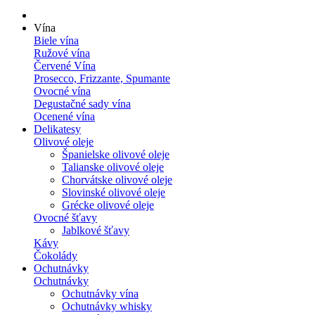
Vína
Biele vína
Ružové vína
Červené Vína
Prosecco, Frizzante, Spumante
Ovocné vína
Degustačné sady vína
Ocenené vína
Delikatesy
Olivové oleje
Španielske olivové oleje
Talianske olivové oleje
Chorvátske olivové oleje
Slovinské olivové oleje
Grécke olivové oleje
Ovocné šťavy
Jablkové šťavy
Kávy
Čokolády
Ochutnávky
Ochutnávky
Ochutnávky vína
Ochutnávky whisky