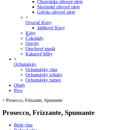
Chorvátske olivové oleje
Slovinské olivové oleje
Grécke olivové oleje
+
Ovocné šťavy
Jablkové šťavy
Kávy
Čokolády
Orechy
Orechové maslá
Kakaové bôby
+
Ochutnávky
Ochutnávky vína
Ochutnávky whisky
Ochutnávky rumov
Obaly
Pivo
>
Prosecco, Frizzante, Spumante
Prosecco, Frizzante, Spumante
Biele vína