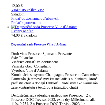
12,00 €
Vložiť do košíka
Viac
Skladom
Pridať do zoznamu obľúbených
Pridať k porovnaniu
Rýchly náhľad
74,00 €
Skladom
Degustačná sada Prosecco Ville d´Arfanta
Druh vína:
Prosecco Spumante Frizzante
Štát:
Taliansko
Vinárska oblasť:
Valdobbiadene
Vinárska obec:
Conegliano
Výrobca:
Ville d´Arfanta
Kombinácia so syrom:
Champagne, Prosecco - Camembert,
Parmezán (Krémové syry krásne ladia s bublinkami, ktoré
prečistia chuť a dodajú ľahkosť. Tvrdé syry ako Parmezán
zase kontrastujú s textúrou a intenzitou chuti)
Degustačná sada obsahuje nasledovné Prosecco: - 2 x
Prosecco DOC Treviso, 2023, extra dry Millesimato, alk.
11%, 0,75 l- 2 x Prosecco DOC Treviso, 2023, brut