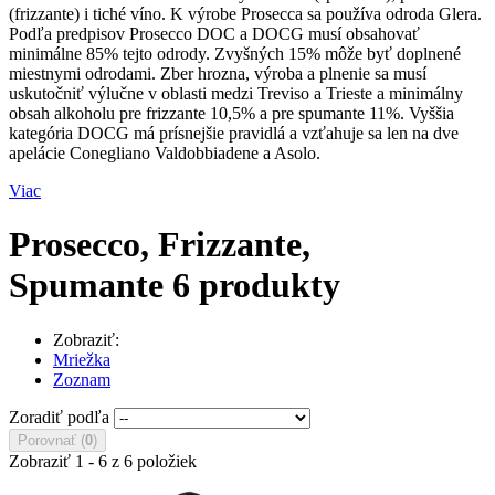
(frizzante) i tiché víno. K výrobe Prosecca sa používa odroda Glera.
Podľa predpisov Prosecco DOC a DOCG musí obsahovať
minimálne 85% tejto odrody. Zvyšných 15% môže byť doplnené
miestnymi odrodami. Zber hrozna, výroba a plnenie sa musí
uskutočniť výlučne v oblasti medzi Treviso a Trieste a minimálny
obsah alkoholu pre frizzante 10,5% a pre spumante 11%. Vyššia
kategória DOCG má prísnejšie pravidlá a vzťahuje sa len na dve
apelácie Conegliano Valdobbiadene a Asolo.
Viac
Prosecco, Frizzante,
Spumante
6 produkty
Zobraziť:
Mriežka
Zoznam
Zoradiť podľa
Porovnať (
0
)
Zobraziť 1 - 6 z 6 položiek