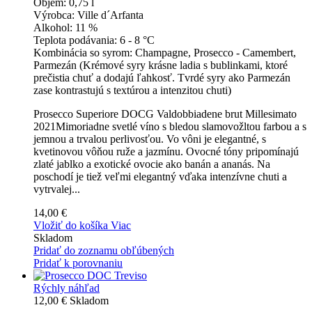
Objem:
0,75 l
Výrobca:
Ville d´Arfanta
Alkohol:
11 %
Teplota podávania:
6 - 8 °C
Kombinácia so syrom:
Champagne, Prosecco - Camembert,
Parmezán (Krémové syry krásne ladia s bublinkami, ktoré
prečistia chuť a dodajú ľahkosť. Tvrdé syry ako Parmezán
zase kontrastujú s textúrou a intenzitou chuti)
Prosecco Superiore DOCG Valdobbiadene brut Millesimato
2021Mimoriadne svetlé víno s bledou slamovožltou farbou a s
jemnou a trvalou perlivosťou. Vo vôni je elegantné, s
kvetinovou vôňou ruže a jazmínu. Ovocné tóny pripomínajú
zlaté jablko a exotické ovocie ako banán a ananás. Na
poschodí je tiež veľmi elegantný vďaka intenzívne chuti a
vytrvalej...
14,00 €
Vložiť do košíka
Viac
Skladom
Pridať do zoznamu obľúbených
Pridať k porovnaniu
Rýchly náhľad
12,00 €
Skladom