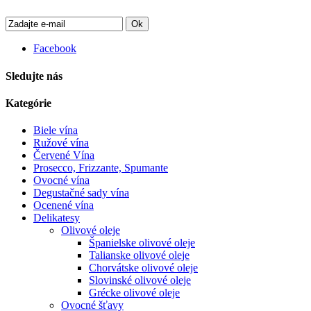
Ok
Facebook
Sledujte nás
Kategórie
Biele vína
Ružové vína
Červené Vína
Prosecco, Frizzante, Spumante
Ovocné vína
Degustačné sady vína
Ocenené vína
Delikatesy
Olivové oleje
Španielske olivové oleje
Talianske olivové oleje
Chorvátske olivové oleje
Slovinské olivové oleje
Grécke olivové oleje
Ovocné šťavy