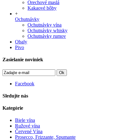
Orechové maslá
Kakaové bôby
+
Ochutnávky
Ochutnávky vína
Ochutnávky whisky
Ochutnávky rumov
Obaly
Pivo
Zasielanie noviniek
Ok
Facebook
Sledujte nás
Kategórie
Biele vína
Ružové vína
Červené Vína
Prosecco, Frizzante, Spumante