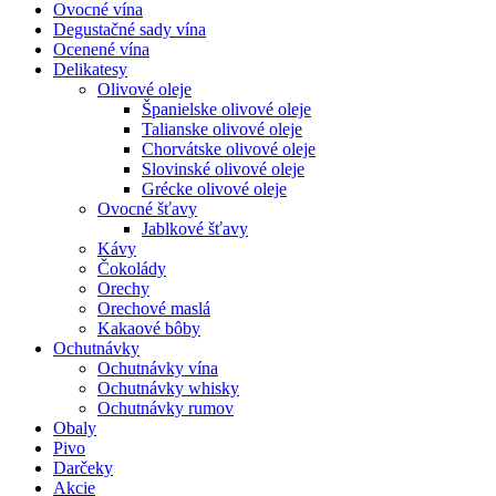
Ovocné vína
Degustačné sady vína
Ocenené vína
Delikatesy
Olivové oleje
Španielske olivové oleje
Talianske olivové oleje
Chorvátske olivové oleje
Slovinské olivové oleje
Grécke olivové oleje
Ovocné šťavy
Jablkové šťavy
Kávy
Čokolády
Orechy
Orechové maslá
Kakaové bôby
Ochutnávky
Ochutnávky vína
Ochutnávky whisky
Ochutnávky rumov
Obaly
Pivo
Darčeky
Akcie