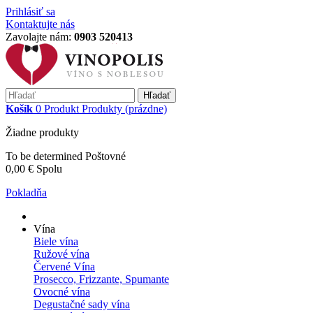
Prihlásiť sa
Kontaktujte nás
Zavolajte nám:
0903 520413
Hľadať
Košík
0
Produkt
Produkty
(prázdne)
Žiadne produkty
To be determined
Poštovné
0,00 €
Spolu
Pokladňa
Vína
Biele vína
Ružové vína
Červené Vína
Prosecco, Frizzante, Spumante
Ovocné vína
Degustačné sady vína