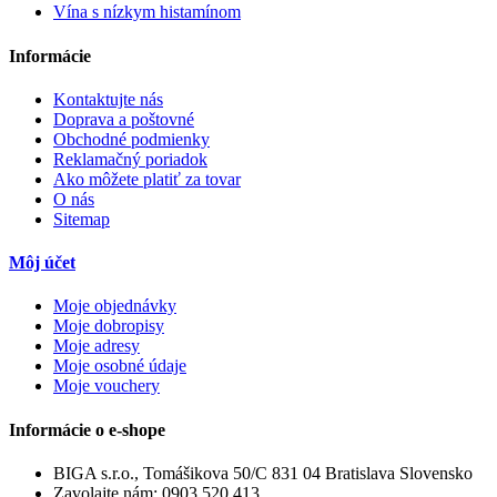
Vína s nízkym histamínom
Informácie
Kontaktujte nás
Doprava a poštovné
Obchodné podmienky
Reklamačný poriadok
Ako môžete platiť za tovar
O nás
Sitemap
Môj účet
Moje objednávky
Moje dobropisy
Moje adresy
Moje osobné údaje
Moje vouchery
Informácie o e-shope
BIGA s.r.o., Tomášikova 50/C 831 04 Bratislava Slovensko
Zavolajte nám:
0903 520 413