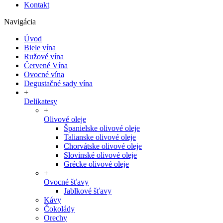
Kontakt
Navigácia
Úvod
Biele vína
Ružové vína
Červené Vína
Ovocné vína
Degustačné sady vína
+
Delikatesy
+
Olivové oleje
Španielske olivové oleje
Talianske olivové oleje
Chorvátske olivové oleje
Slovinské olivové oleje
Grécke olivové oleje
+
Ovocné šťavy
Jablkové šťavy
Kávy
Čokolády
Orechy