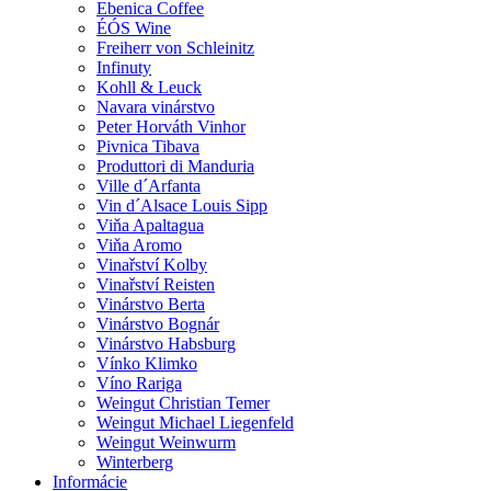
Ebenica Coffee
ÉÓS Wine
Freiherr von Schleinitz
Infinuty
Kohll & Leuck
Navara vinárstvo
Peter Horváth Vinhor
Pivnica Tibava
Produttori di Manduria
Ville d´Arfanta
Vin d´Alsace Louis Sipp
Viňa Apaltagua
Viňa Aromo
Vinařství Kolby
Vinařství Reisten
Vinárstvo Berta
Vinárstvo Bognár
Vinárstvo Habsburg
Vínko Klimko
Víno Rariga
Weingut Christian Temer
Weingut Michael Liegenfeld
Weingut Weinwurm
Winterberg
Informácie