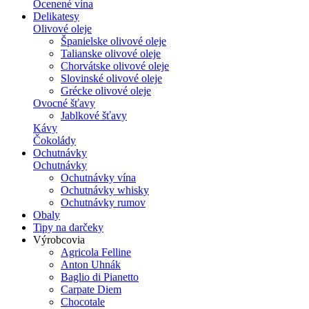
Ocenené vína
Delikatesy
Olivové oleje
Španielske olivové oleje
Talianske olivové oleje
Chorvátske olivové oleje
Slovinské olivové oleje
Grécke olivové oleje
Ovocné šťavy
Jablkové šťavy
Kávy
Čokolády
Ochutnávky
Ochutnávky
Ochutnávky vína
Ochutnávky whisky
Ochutnávky rumov
Obaly
Tipy na darčeky
Výrobcovia
Agricola Felline
Anton Uhnák
Baglio di Pianetto
Carpate Diem
Chocotale