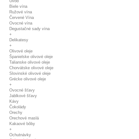
Úvod
Biele vína
Ružové vína
Červené Vína
Ovocné vína
Degustačné sady vína
+
Delikatesy
+
Olivové oleje
Španielske olivové oleje
Talianske olivové oleje
Chorvátske olivové oleje
Slovinské olivové oleje
Grécke olivové oleje
+
Ovocné šťavy
Jablkové šťavy
Kávy
Čokolády
Orechy
Orechové maslá
Kakaové bôby
+
Ochutnávky