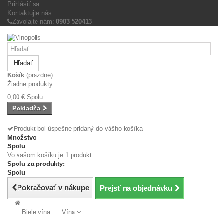
Prihlásiť sa
Kontaktujte nás
Zavolajte nám:
0903 520413
Hľadať
Košík
(prázdne)
Žiadne produkty
0,00 €
Spolu
Pokladňa
Produkt bol úspešne pridaný do vášho košíka
Množstvo
Spolu
Vo vašom košíku je 1 produkt.
Spolu za produkty:
Spolu
Pokračovať v nákupe
Prejsť na objednávku
Biele vína
Vína