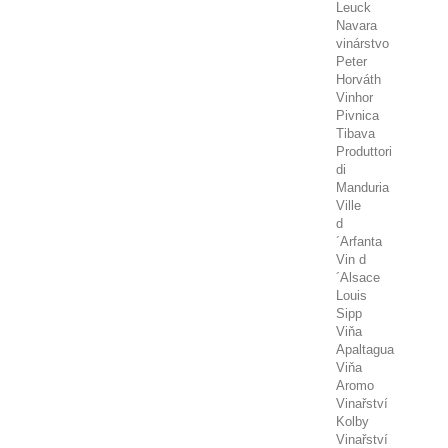
Leuck
Navara
vinárstvo
Peter
Horváth
Vinhor
Pivnica
Tibava
Produttori
di
Manduria
Ville
d
´Arfanta
Vin d
´Alsace
Louis
Sipp
Viňa
Apaltagua
Viňa
Aromo
Vinařství
Kolby
Vinařství