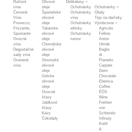
Ružové
Olivové
Delikatesy
vína
oleje
Ochutnávky
Ochutnávky
Červené
Španielske
Ochutnávky
Obaly
Vína
olivové
vína
Tipy na darčeky
Prosecco,
oleje
Ochutnávky
Výrobcovia
Frizzante,
Talianske
whisky
Agricola
Spumante
olivové
Ochutnávky
Felline
Ovocné
oleje
rumov
Anton
vína
Chorvátske
Uhnák
Degustačné
olivové
Baglio
sady vína
oleje
di
Ocenené
Slovinské
Pianetto
vína
olivové
Carpate
oleje
Diem
Grécke
Chocotale
olivové
Ebenica
oleje
Coffee
Ovocné
ÉÓS
šťavy
Wine
Jablkové
Freiherr
šťavy
von
Kávy
Schleinitz
Čokolády
Infinuty
Kohll
&