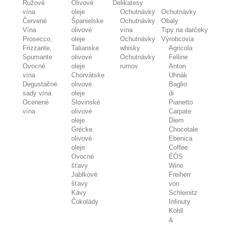
Ružové
Olivové
Delikatesy
vína
oleje
Ochutnávky
Ochutnávky
Červené
Španielske
Ochutnávky
Obaly
Vína
olivové
vína
Tipy na darčeky
Prosecco,
oleje
Ochutnávky
Výrobcovia
Frizzante,
Talianske
whisky
Agricola
Spumante
olivové
Ochutnávky
Felline
Ovocné
oleje
rumov
Anton
vína
Chorvátske
Uhnák
Degustačné
olivové
Baglio
sady vína
oleje
di
Ocenené
Slovinské
Pianetto
vína
olivové
Carpate
oleje
Diem
Grécke
Chocotale
olivové
Ebenica
oleje
Coffee
Ovocné
ÉÓS
šťavy
Wine
Jablkové
Freiherr
šťavy
von
Kávy
Schleinitz
Čokolády
Infinuty
Kohll
&