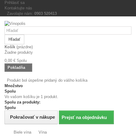
Prihlásiť sa
Kontaktujte nás
Zavolajte nám:
0903 520413
Hľadať
Košík
(prázdne)
Žiadne produkty
0,00 €
Spolu
Pokladňa
Produkt bol úspešne pridaný do vášho košíka
Množstvo
Spolu
Vo vašom košíku je 1 produkt.
Spolu za produkty:
Spolu
Pokračovať v nákupe
Prejsť na objednávku
Biele vína
Vína