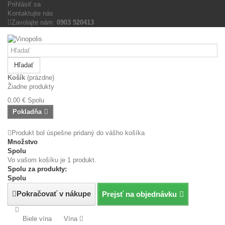
Prihlásiť sa
Kontaktujte nás
Zavolajte nám:
0903 520413
Hľadať
Košík
(prázdne)
Žiadne produkty
0,00 €
Spolu
Pokladňa
Produkt bol úspešne pridaný do vášho košíka
Množstvo
Spolu
Vo vašom košíku je 1 produkt.
Spolu za produkty:
Spolu
Pokračovať v nákupe
Prejsť na objednávku
Biele vína
Vína