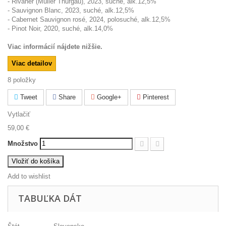
- Rivaner (Müller Thurgau), 2023, suché, alk.12,5%
- Sauvignon Blanc, 2023, suché, alk.12,5%
- Cabernet Sauvignon rosé, 2024, polosuché, alk.12,5%
- Pinot Noir, 2020, suché, alk.14,0%
Viac informácií nájdete nižšie.
Viac detailov
8
položky
Tweet
Share
Google+
Pinterest
Vytlačiť
59,00 €
Množstvo
Vložiť do košíka
Add to wishlist
TABUĽKA DÁT