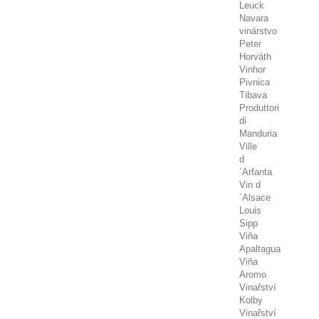
Leuck
Navara
vinárstvo
Peter
Horváth
Vinhor
Pivnica
Tibava
Produttori
di
Manduria
Ville
d
´Arfanta
Vin d
´Alsace
Louis
Sipp
Viňa
Apaltagua
Viňa
Aromo
Vinařství
Kolby
Vinařství