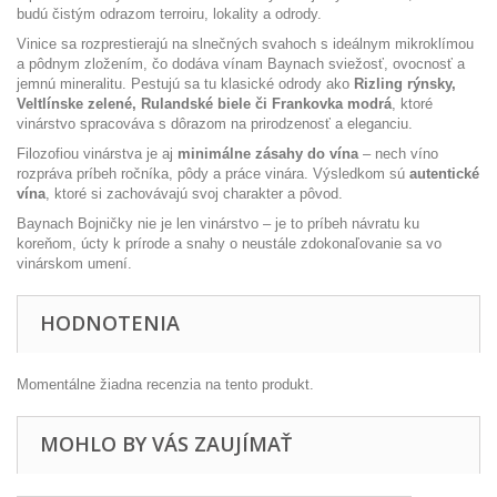
budú čistým odrazom terroiru, lokality a odrody.
Vinice sa rozprestierajú na slnečných svahoch s ideálnym mikroklímou
a pôdnym zložením, čo dodáva vínam Baynach sviežosť, ovocnosť a
jemnú mineralitu. Pestujú sa tu klasické odrody ako
Rizling rýnsky,
Veltlínske zelené, Rulandské biele či Frankovka modrá
, ktoré
vinárstvo spracováva s dôrazom na prirodzenosť a eleganciu.
Filozofiou vinárstva je aj
minimálne zásahy do vína
– nech víno
rozpráva príbeh ročníka, pôdy a práce vinára. Výsledkom sú
autentické
vína
, ktoré si zachovávajú svoj charakter a pôvod.
Baynach Bojničky nie je len vinárstvo – je to príbeh návratu ku
koreňom, úcty k prírode a snahy o neustále zdokonaľovanie sa vo
vinárskom umení.
HODNOTENIA
Momentálne žiadna recenzia na tento produkt.
MOHLO BY VÁS ZAUJÍMAŤ