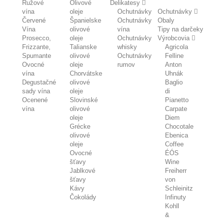
Ružové
Olivové
Delikatesy
vína
oleje
Ochutnávky
Ochutnávky
Červené
Španielske
Ochutnávky
Obaly
Vína
olivové
vína
Tipy na darčeky
Prosecco,
oleje
Ochutnávky
Výrobcovia
Frizzante,
Talianske
whisky
Agricola
Spumante
olivové
Ochutnávky
Felline
Ovocné
oleje
rumov
Anton
vína
Chorvátske
Uhnák
Degustačné
olivové
Baglio
sady vína
oleje
di
Ocenené
Slovinské
Pianetto
vína
olivové
Carpate
oleje
Diem
Grécke
Chocotale
olivové
Ebenica
oleje
Coffee
Ovocné
ÉÓS
šťavy
Wine
Jablkové
Freiherr
šťavy
von
Kávy
Schleinitz
Čokolády
Infinuty
Kohll
&