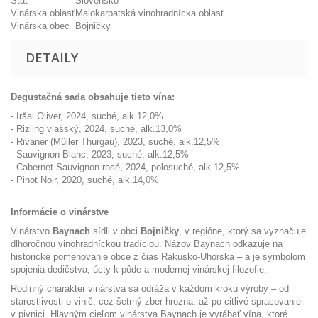
Štát
Slovensko
Vinárska oblasť
Malokarpatská vinohradnícka oblasť
Vinárska obec
Bojničky
DETAILY
Degustačná sada obsahuje tieto vína:
- Iršai Oliver, 2024, suché, alk.12,0%
- Rizling vlašský, 2024, suché, alk.13,0%
- Rivaner (Müller Thurgau), 2023, suché, alk.12,5%
- Sauvignon Blanc, 2023, suché, alk.12,5%
- Cabernet Sauvignon rosé, 2024, polosuché, alk.12,5%
- Pinot Noir, 2020, suché, alk.14,0%
Informácie o vinárstve
Vinárstvo
Baynach
sídli v obci
Bojničky
, v regióne, ktorý sa vyznačuje
dlhoročnou vinohradníckou tradíciou. Názov Baynach odkazuje na
historické pomenovanie obce z čias Rakúsko-Uhorska – a je symbolom
spojenia dedičstva, úcty k pôde a modernej vinárskej filozofie.
Rodinný charakter vinárstva sa odráža v každom kroku výroby – od
starostlivosti o vinič, cez šetrný zber hrozna, až po citlivé spracovanie
v pivnici. Hlavným cieľom vinárstva Baynach je vyrábať vína, ktoré