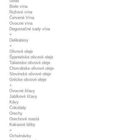
Úvod
Biele vína
Ružové vína
Červené Vína
Ovocné vína
Degustačné sady vína
+
Delikatesy
+
Olivové oleje
Španielske olivové oleje
Talianske olivové oleje
Chorvátske olivové oleje
Slovinské olivové oleje
Grécke olivové oleje
+
Ovocné šťavy
Jablkové šťavy
Kávy
Čokolády
Orechy
Orechové maslá
Kakaové bôby
+
Ochutnávky