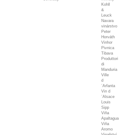
Kohll
&
Leuck
Navara
vinárstvo
Peter
Horváth
Vinhor
Pivnica
Tibava
Produttori
di
Manduria
Ville
d
´Arfanta
Vin d
´Alsace
Louis
Sipp
Viňa
Apaltagua
Viňa
Aromo
Vinařství