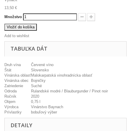
13,50 €
Množstvo
Vložiť do košíka
Add to wishlist
TABUĽKA DÁT
Druh vína
Červené víno
Štát
Slovensko
Vinárska oblasť
Malokarpatská vinohradnícka oblasť
Vinárska obec
Bojničky
Zatriedenie
Suché
Odroda
Rulandské modré / Blauburgunder / Pinot noir
Ročník
2020
Objem
0,75 l
Výrobca
Vinárstvo Baynach
Prívlastky
bobuľový výber
DETAILY