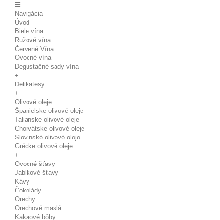
Navigácia
Úvod
Biele vína
Ružové vína
Červené Vína
Ovocné vína
Degustačné sady vína
+
Delikatesy
+
Olivové oleje
Španielske olivové oleje
Talianske olivové oleje
Chorvátske olivové oleje
Slovinské olivové oleje
Grécke olivové oleje
+
Ovocné šťavy
Jablkové šťavy
Kávy
Čokolády
Orechy
Orechové maslá
Kakaové bôby