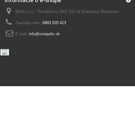
BIGA s.r.o., Tomášikova 50/C 831 04 Bratislava Slovensko
Zavolajte nám:
0903 520 413
E-mail:
info@vinopolis.sk