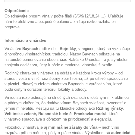
Odporúčanie
Objednávajte prosím vína v počte fliaš (3/6/9/12/18,24,...). Uľahčuje
nám to efektívne a bezpečné balenie a znižuje riziko rozbitia pri
preprave.
Informácie o vinárstve
Vinárstvo
Baynach
sídli v obci
Bojničky
, v regióne, ktorý sa vyznačuje
dlhoročnou vinohradníckou tradíciou. Názov Baynach odkazuje na
historické pomenovanie obce z čias Rakúsko-Uhorska – a je symbolom
spojenia dedičstva, úcty k pôde a modernej vinárskej filozofie.
Rodinný charakter vinárstva sa odráža v každom kroku výroby – od
starostlivosti o vinič, cez šetrný zber hrozna, až po citlivé spracovanie
v pivnici. Hlavným cieľom vinárstva Baynach je vyrábať vína, ktoré
budú čistým odrazom terroiru, lokality a odrody.
Vinice sa rozprestierajú na slnečných svahoch s ideálnym mikroklímou
a pôdnym zložením, čo dodáva vínam Baynach sviežosť, ovocnosť a
jemnú mineralitu. Pestujú sa tu klasické odrody ako
Rizling rýnsky,
Veltlínske zelené, Rulandské biele či Frankovka modrá
, ktoré
vinárstvo spracováva s dôrazom na prirodzenosť a eleganciu.
Filozofiou vinárstva je aj
minimálne zásahy do vína
– nech víno
rozpráva príbeh ročníka, pôdy a práce vinára. Výsledkom sú
autentické