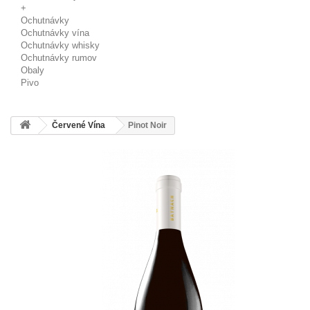
+
Ochutnávky
Ochutnávky vína
Ochutnávky whisky
Ochutnávky rumov
Obaly
Pivo
Červené Vína
Pinot Noir