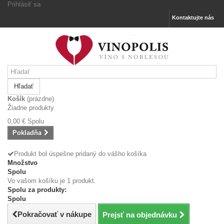
Prihlásiť sa
Kontaktujte nás
Hľadať
Košík
(prázdne)
Žiadne produkty
0,00 €
Spolu
Pokladňa
Produkt bol úspešne pridaný do vášho košíka
Množstvo
Spolu
Vo vašom košíku je 1 produkt.
Spolu za produkty:
Spolu
Pokračovať v nákupe
Prejsť na objednávku