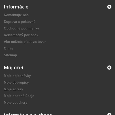
Informácie
Kontaktujte nás
Doprava a poštovné
Obchodné podmienky
Reklamačný poriadok
Ako môžete platiť za tovar
O nás
Sitemap
Môj účet
Moje objednávky
Moje dobropisy
Moje adresy
Moje osobné údaje
Moje vouchery
Informácie o e-shope